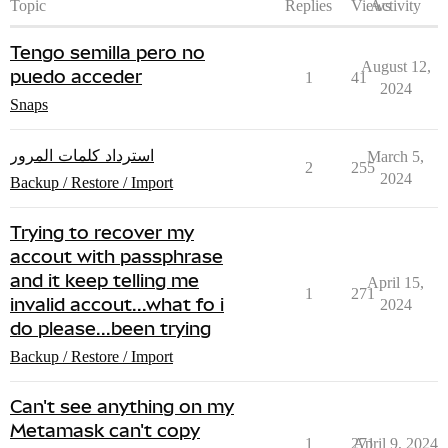
Topic
Replies
Views
Activity
Tengo semilla pero no
August 12,
puedo acceder
1
41
2024
Snaps
استرداد كلمات المرور
March 5,
2
255
2024
Backup / Restore / Import
Trying to recover my
accout with passphrase
and it keep telling me
April 15,
1
271
invalid accout...what fo i
2024
do please...been trying
Backup / Restore / Import
Can't see anything on my
Metamask can't copy
1
271
April 9, 2024