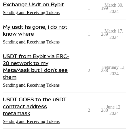
Exchange Usdt on Bybit
March 30,
1
199
2024
Sending and Receiving Tokens
My usdt hs gone, i do not
March 17,
know where
1
289
2024
Sending and Receiving Tokens
USDT from Bybit via ERC-
20 network to my
February 13,
MetaMask but I don't see
2
288
2024
them
Sending and Receiving Tokens
USDT GOES to the uSDT
contract address
June 12,
2
280
metamask
2024
Sending and Receiving Tokens