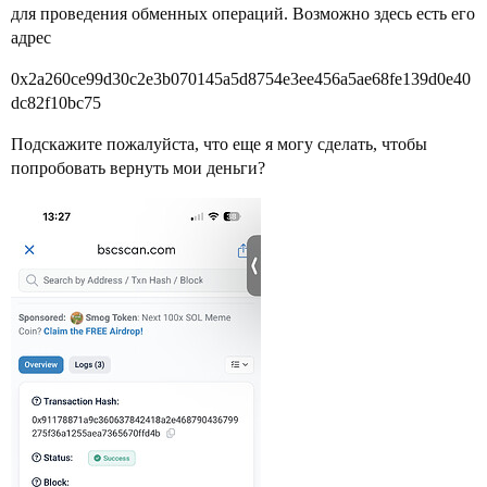
для проведения обменных операций. Возможно здесь есть его
адрес
0x2a260ce99d30c2e3b070145a5d8754e3ee456a5ae68fe139d0e40
dc82f10bc75
Подскажите пожалуйста, что еще я могу сделать, чтобы
попробовать вернуть мои деньги?