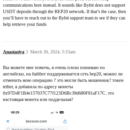
communications here instead. It sounds like Bybit does not support
USDT deposits through the BEP20 network. If that’s the case, then
you’ll have to reach out to the Bybit support team to see if they can
help retrieve your funds
Anastasiya
3
March 30, 2024, 5:33am
Вы можете мне помочь, я очень плохо понимаю по
английски, на байбит поддерживается сеть bep20, можно ли
отменить мою операцию ? это могли быть мошенник? токен
tether, я добавила по адресу монеты
0x97D4F1B4e157037C77f123D6Bc39d680F81aF17C. это
настоящая монета или поддельная?