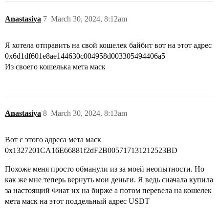
Anastasiya
7
March 30, 2024, 8:12am
Я хотела отправить на свой кошелек байбит вот на этот адрес
0x6d1df601e8ae144630c004958d003305494406a5
Из своего кошелька мета маск
Anastasiya
8
March 30, 2024, 8:13am
Вот с этого адреса мета маск
0x1327201CA16E66881f2dF2B005717131212523BD
Похоже меня просто обманули из за моей неопытности. Но
как же мне теперь вернуть мои деньги. Я ведь сначала купила
за настоящий Фиат их на бирже а потом перевела на кошелек
мета маск на этот поддельный адрес USDT