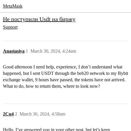
MetaMask
Не поступили Usdt на биржу
Support
Anastasiya
1
March 30, 2024, 4:24am
Good afternoon I need help, experience, I don’t understand what
happened, but I sent USDT through the beb20 network to my Bybit
exchange wallet, 9 hours have passed, the tokens have not arrived.
What to do, how to return them, where to look now?
2Cu4
2
March 30, 2024, 4:58am
Hello. I’ve answered you in your other post, but let’s keep