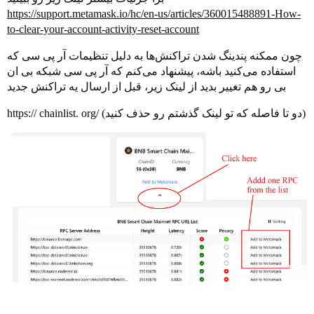
https://support.metamask.io/hc/en-us/articles/360015488891-How-
to-clear-your-account-activity-reset-account
چون ممکنه پندینگ شدن تراکنش‌ها به دلیل تنظیمات آر پی‌ سی‌ که
استفاده می‌کنید باشه، پیشنهاد می‌کنم که آر پی‌ سی‌ شبکه بی‌ ان
بی رو هم تغییر بدید از لینک زیر، قبل از ارسال یه تراکنش جدید
https:// chainlist. org/ (دو تا فاصله که تو لینک گذشتم رو حذف کنید)