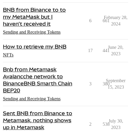
BNB from Binance to to
my MetaMask but I
February 28,
6
661
haven’t received it
2024
Sending and Receiving Tokens
How to retrieve my BNB
June 20,
17
441
2023
NFTs
Bnb from Metamask
Avalancche network to
September
BinanceBNB Smarth Chain
3
380
15, 2023
BEP20
Sending and Receiving Tokens
Sent BNB from Binance to
Metamask, nothing shows
July 30,
2
538
up in Metamask
2023