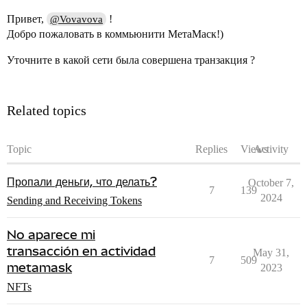
Привет,
!
@Vovavova
Добро пожаловать в коммьюнити МетаМаск!)
Уточните в какой сети была совершена транзакция ?
Related topics
Topic
Replies
Views
Activity
Пропали деньги, что делать?
October 7,
7
139
2024
Sending and Receiving Tokens
No aparece mi
transacción en actividad
May 31,
7
509
metamask
2023
NFTs