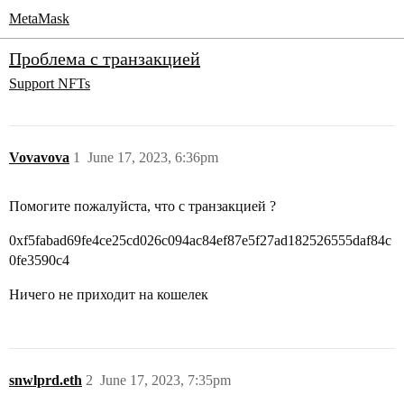
MetaMask
Проблема с транзакцией
Support
NFTs
Vovavova
1
June 17, 2023, 6:36pm
Помогите пожалуйста, что с транзакцией ?
0xf5fabad69fe4ce25cd026c094ac84ef87e5f27ad182526555daf84c
0fe3590c4
Ничего не приходит на кошелек
snwlprd.eth
2
June 17, 2023, 7:35pm